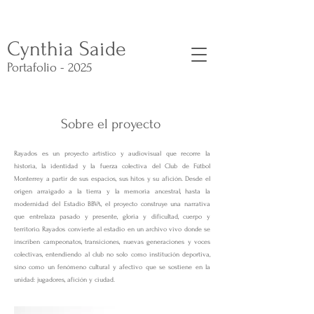
Cynthia Saide
Portafolio - 2025
Sobre el proyecto
Rayados es un proyecto artístico y audiovisual que recorre la
historia, la identidad y la fuerza colectiva del Club de Fútbol
Historia completa
Monterrey a partir de sus espacios, sus hitos y su afición. Desde el
origen arraigado a la tierra y la memoria ancestral, hasta la
modernidad del Estadio BBVA, el proyecto construye una narrativa
que entrelaza pasado y presente, gloria y dificultad, cuerpo y
territorio. Rayados convierte al estadio en un archivo vivo donde se
inscriben campeonatos, transiciones, nuevas generaciones y voces
colectivas, entendiendo al club no solo como institución deportiva,
sino como un fenómeno cultural y afectivo que se sostiene en la
unidad: jugadores, afición y ciudad.